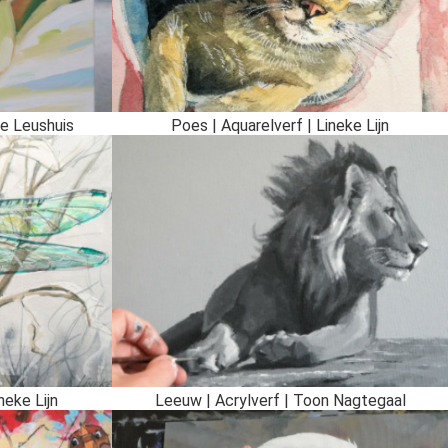
ie Leushuis
Poes | Aquarelverf | Lineke Lijn
neke Lijn
Leeuw | Acrylverf | Toon Nagtegaal