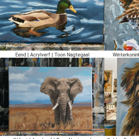
Eend | Acrylverf | Toon Nagtegaal
Winterkonink