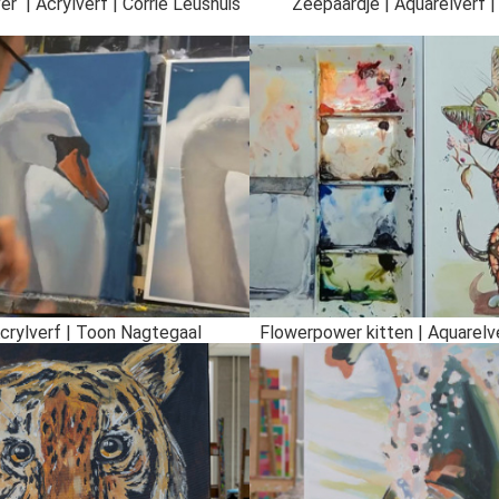
er | Acrylverf | Corrie Leushuis
Zeepaardje | Aquarelverf | 
crylverf | Toon Nagtegaal
Flowerpower kitten | Aquarelver