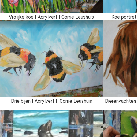
Vrolijke koe | Acrylverf | Corrie Leushuis
Koe portret 
Drie bijen | Acrylverf | Corrie Leushuis
Dierenvachten s