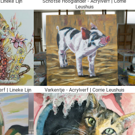
Lineke Lijn
Schotse Hooglander - Acrylverf | Corrie
Leushuis
f | Lineke Lijn
Varkentje - Acrylverf | Corrie Leushuis