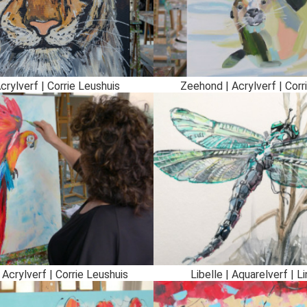
Acrylverf | Corrie Leushuis
Zeehond | Acrylverf | Corr
 Acrylverf | Corrie Leushuis
Libelle | Aquarelverf | Li