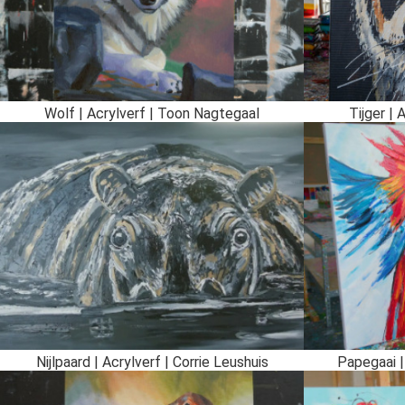
Wolf | Acrylverf | Toon Nagtegaal
Tijger | 
Nijlpaard | Acrylverf | Corrie Leushuis
Papegaai |