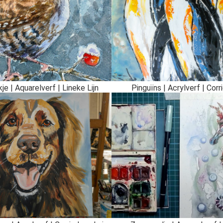
je | Aquarelverf | Lineke Lijn
Pinguïns | Acrylverf | Corr