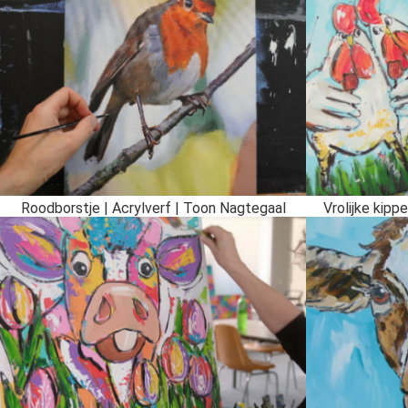
Roodborstje | Acrylverf | Toon Nagtegaal
Vrolijke kippe