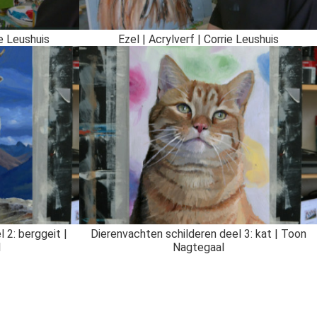
ie Leushuis
Ezel | Acrylverf | Corrie Leushuis
 2: berggeit |
Dierenvachten schilderen deel 3: kat | Toon
l
Nagtegaal