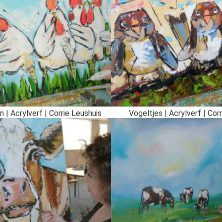
n | Acrylverf | Corrie Leushuis
Vogeltjes | Acrylverf | Cor