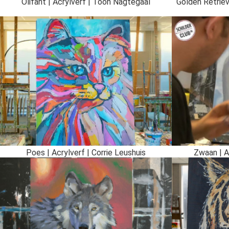
Olifant | Acrylverf | Toon Nagtegaal
Golden Retriev
Poes | Acrylverf | Corrie Leushuis
Zwaan | A