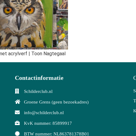
 met acrylverf | Toon Nagtegaal
Contactinformatie
O
S
Schilderclub.nl
T
Groene Grens (geen bezoekadres)
K
info@schilderclub.nl
KvK nummer: 85899917
BTW nummer: NL863781378B01