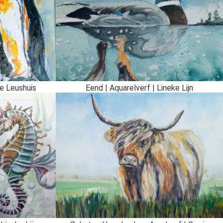
ie Leushuis
Eend | Aquarelverf | Lineke Lijn